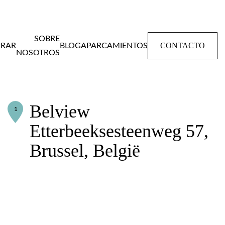
SOBRE
CONTACTO
RAR
BLOG
APARCAMIENTOS
NOSOTROS
Home
Apartamentos
Belview
Belview
1
Etterbeeksesteenweg 57,
Brussel, België