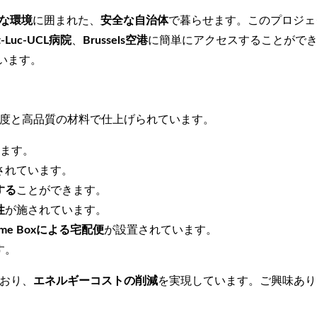
な環境
に囲まれた、
安全な自治体
で暮らせます。このプロジェ
t-Luc-UCL
病院
、
Brussels
空港
に簡単にアクセスすることができます
います。
度と高品質の材料で仕上げられています。
ます。
されています。
する
ことができます。
性
が施されています。
gme Box
による宅配便
が設置されています。
す。
おり、
エネルギーコストの削減
を実現しています。ご興味あり