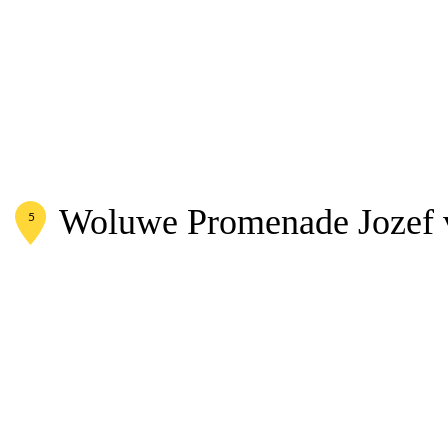
Home
アパートメント
Woluwe Promenade
Woluwe Promenade Jozef v
5