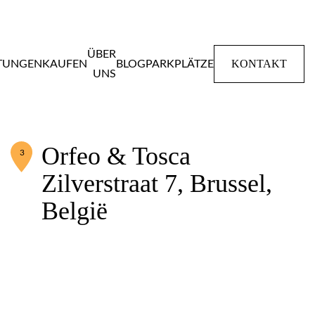
ÜBER
KONTAKT
STUNGEN
KAUFEN
BLOG
PARKPLÄTZE
UNS
Home
Mietwohnungen
Orfeo & Tosca
Orfeo & Tosca
3
Zilverstraat 7, Brussel,
België