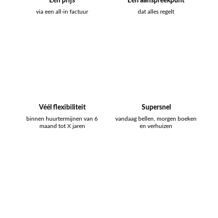
Eén prijs
Eén aanspreekpunt
via een all-in factuur
dat alles regelt
Véél flexibiliteit
Supersnel
binnen huurtermijnen van 6
vandaag bellen, morgen boeken
maand tot X jaren
en verhuizen