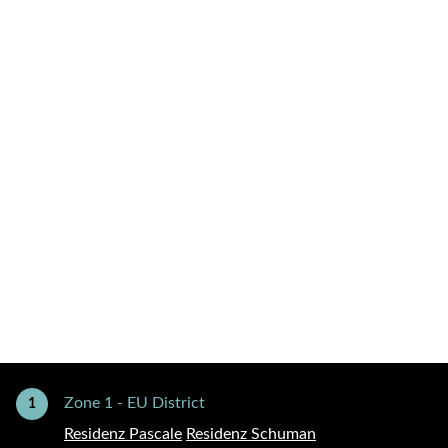
Zone 1 - EU District
1
Residenz Pascale
Residenz Schuman