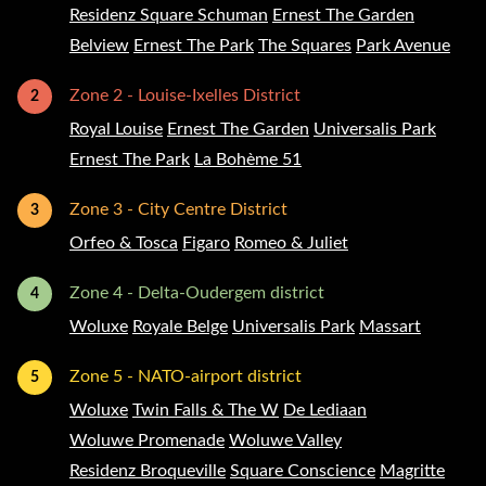
Residenz Square Schuman
Ernest The Garden
Belview
Ernest The Park
The Squares
Park Avenue
Zone 2 - Louise-Ixelles District
2
Royal Louise
Ernest The Garden
Universalis Park
Ernest The Park
La Bohème 51
Zone 3 - City Centre District
3
Orfeo & Tosca
Figaro
Romeo & Juliet
Zone 4 - Delta-Oudergem district
4
Woluxe
Royale Belge
Universalis Park
Massart
Zone 5 - NATO-airport district
5
Woluxe
Twin Falls & The W
De Lediaan
Woluwe Promenade
Woluwe Valley
Residenz Broqueville
Square Conscience
Magritte