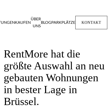
ÜBER
KONTAKT
STUNGEN
KAUFEN
BLOG
PARKPLÄTZE
UNS
(UN)MÖBLIERTE NEUBAUWOHNUNGEN
RentMore hat die
größte Auswahl an neu
gebauten Wohnungen
in bester Lage in
Brüssel.