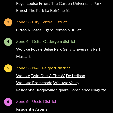
Royal Louise
Ernest The Garden
Universalis Park
Ernest The Park
La Bohème 51
Zone 3 - City Centre District
3
Orfeo & Tosca
Figaro
Romeo & Juliet
Zone 4 - Delta-Oudergem district
4
Woluxe
Royale Belge
Parc Sény
Universalis Park
Massart
Zone 5 - NATO-airport district
5
Woluxe
Twin Falls & The W
De Lediaan
Woluwe Promenade
Woluwe Valley
Residentie Broqueville
Square Conscience
Magritte
Zone 6 - Uccle District
6
Residentie Astéria