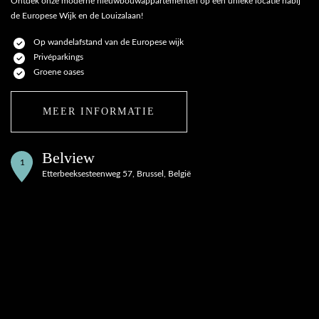
Ontdek onze moderne nieuwbouwappartementen op een unieke locatie nabij
de Europese Wijk en de Louizalaan!
Op wandelafstand van de Europese wijk
Privéparkings
Groene oases
MEER INFORMATIE
Belview
1
Etterbeeksesteenweg 57, Brussel, België