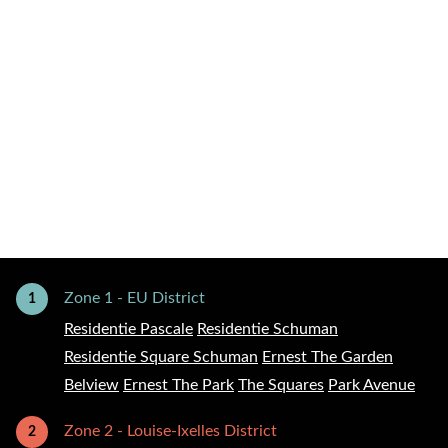
Zone 1 - EU District
1
Residentie Pascale
Residentie Schuman
Residentie Square Schuman
Ernest The Garden
Belview
Ernest The Park
The Squares
Park Avenue
Zone 2 - Louise-Ixelles District
2