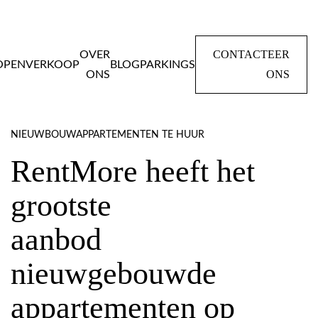
CONTACTEER
OVER
OPEN
VERKOOP
BLOG
PARKINGS
ONS
ONS
(ON)GEMEUBELDE ENERGIEZUINIGE
NIEUWBOUWAPPARTEMENTEN TE HUUR
RentMore heeft het
grootste
aanbod
nieuwgebouwde
appartementen op