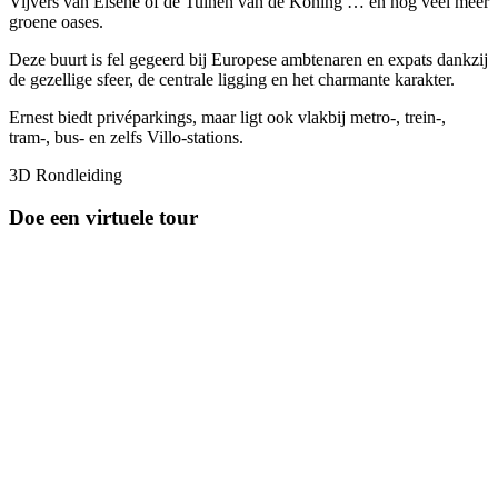
Vijvers van Elsene of de Tuinen van de Koning … en nog veel meer
groene oases.
Deze buurt is fel gegeerd bij Europese ambtenaren en expats dankzij
de gezellige sfeer, de centrale ligging en het charmante karakter.
Ernest biedt privéparkings, maar ligt ook vlakbij metro-, trein-,
tram-, bus- en zelfs Villo-stations.
3D Rondleiding
Doe een virtuele tour