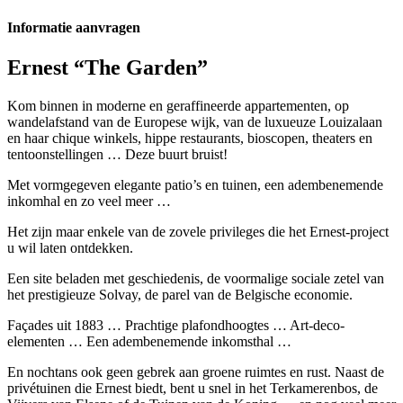
Informatie aanvragen
Ernest “The Garden”
Kom binnen in moderne en geraffineerde appartementen, op
wandelafstand van de Europese wijk, van de luxueuze Louizalaan
en haar chique winkels, hippe restaurants, bioscopen, theaters en
tentoonstellingen … Deze buurt bruist!
Met vormgegeven elegante patio’s en tuinen, een adembenemende
inkomhal en zo veel meer …
Het zijn maar enkele van de zovele privileges die het Ernest-project
u wil laten ontdekken.
Een site beladen met geschiedenis, de voormalige sociale zetel van
het prestigieuze Solvay, de parel van de Belgische economie.
Façades uit 1883 … Prachtige plafondhoogtes … Art-deco-
elementen … Een adembenemende inkomsthal …
En nochtans ook geen gebrek aan groene ruimtes en rust. Naast de
privétuinen die Ernest biedt, bent u snel in het Terkamerenbos, de