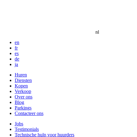
nl
en
fr
es
de
ja
Huren
Diensten
Kopen
Verkoop
Over ons
Blog
Parkings
Contacteer ons
Jobs
Testimonials
Technische hulp voor huurders