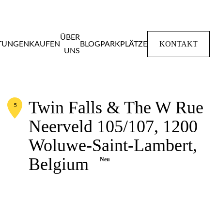
ÜBER
KONTAKT
STUNGEN
KAUFEN
BLOG
PARKPLÄTZE
UNS
Home
Mietwohnungen
Twin Falls & The W
Twin Falls & The W Rue
5
Neerveld 105/107, 1200
Woluwe-Saint-Lambert,
Belgium
Neu