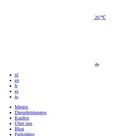
20 ℃
de
nl
en
fr
es
ja
Mieten
Dienstleistungen
Kaufen
Über uns
Blog
Parkplätze