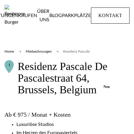
ÜBER
KONTAKT
STUNGEN
KAUFEN
BLOG
PARKPLÄTZE
UNS
Home
Mietwohnungen
Residenz Pascale
Residenz Pascale De
1
Pascalestraat 64,
Brussels, Belgium
Neu
Ab € 975 / Monat + Kosten
Luxuriöse Studios
Im Herzen des Europaviertels