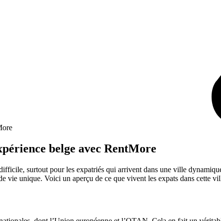
More
’expérience belge avec RentMore
difficile, surtout pour les expatriés qui arrivent dans une ville dynami
de vie unique. Voici un aperçu de ce que vivent les expats dans cette vil
nationales, dont l’Union européenne et l’OTAN. Cela en fait un véritable