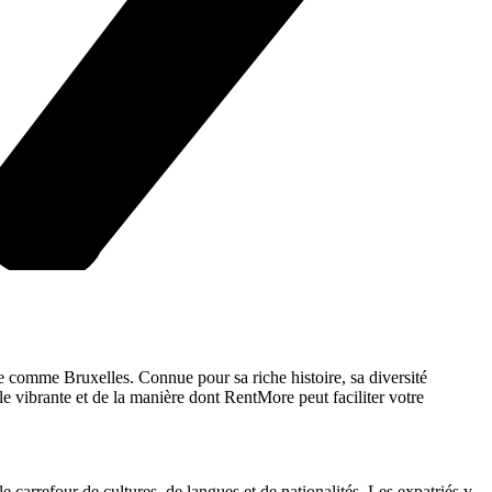
que comme Bruxelles. Connue pour sa riche histoire, sa diversité
le vibrante et de la manière dont RentMore peut faciliter votre
 carrefour de cultures, de langues et de nationalités. Les expatriés y