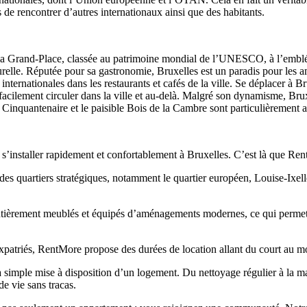
e rencontrer d’autres internationaux ainsi que des habitants.
e. De la Grand-Place, classée au patrimoine mondial de l’UNESCO, à l’em
turelle. Réputée pour sa gastronomie, Bruxelles est un paradis pour les
internationales dans les restaurants et cafés de la ville. Se déplacer à
 facilement circuler dans la ville et au‑delà. Malgré son dynamisme, Bru
u Cinquantenaire et le paisible Bois de la Cambre sont particulièrement a
 s’installer rapidement et confortablement à Bruxelles. C’est là que Ren
quartiers stratégiques, notamment le quartier européen, Louise‑Ixelles 
tièrement meublés et équipés d’aménagements modernes, ce qui permet d
xpatriés, RentMore propose des durées de location allant du court au m
simple mise à disposition d’un logement. Du nettoyage régulier à la ma
e vie sans tracas.