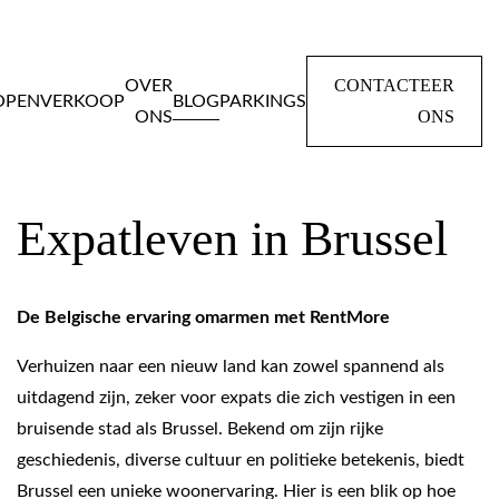
CONTACTEER
OVER
OPEN
VERKOOP
BLOG
PARKINGS
ONS
ONS
Home
Blog
Expatleven in Brussel
Expatleven in Brussel
De Belgische ervaring omarmen met RentMore
Verhuizen naar een nieuw land kan zowel spannend als
uitdagend zijn, zeker voor expats die zich vestigen in een
bruisende stad als Brussel. Bekend om zijn rijke
geschiedenis, diverse cultuur en politieke betekenis, biedt
Brussel een unieke woonervaring. Hier is een blik op hoe