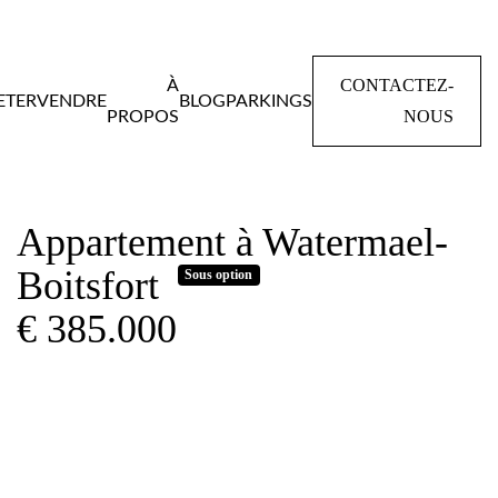
CONTACTEZ-
À
ETER
VENDRE
BLOG
PARKINGS
NOUS
PROPOS
Home
Panden
Appartement à Watermael-Boitsfort
Appartement à Watermael-
Boitsfort
Sous option
€ 385.000