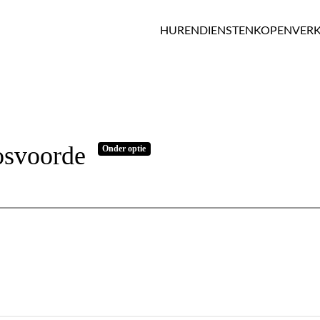
HUREN
DIENSTEN
KOPEN
VER
osvoorde
Onder optie