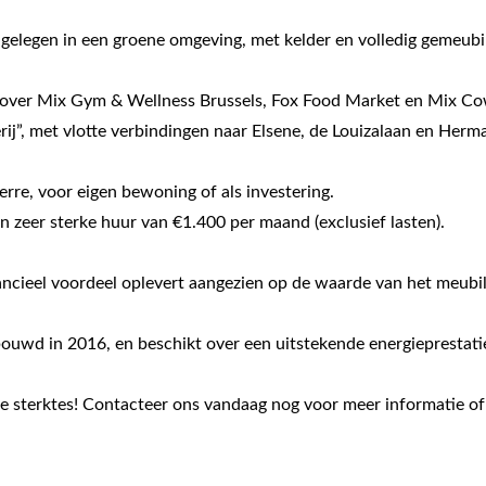
elegen in een groene omgeving, met kelder en volledig gemeubi
enover Mix Gym & Wellness Brussels, Fox Food Market en Mix Co
ij”, met vlotte verbindingen naar Elsene, de Louizalaan en Her
terre, voor eigen bewoning of als investering.
zeer sterke huur van €1.400 per maand (exclusief lasten).
ancieel voordeel oplevert aangezien op de waarde van het meubila
bouwd in 2016, en beschikt over een uitstekende energieprestati
ke sterktes! Contacteer ons vandaag nog voor meer informatie of 