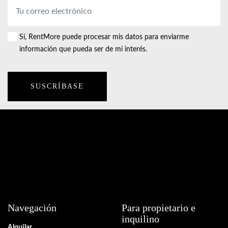
Dirección
de
correo
Sí, RentMore puede procesar mis datos para enviarme
Consent
electrónico
*
información que pueda ser de mi interés.
Navegación
Para propietario e
inquilino
Alquilar