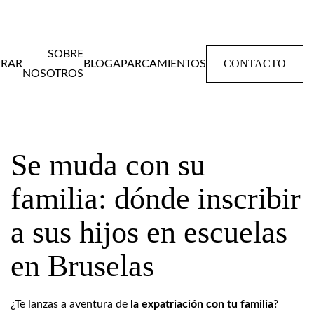
SOBRE
CONTACTO
RAR
BLOG
APARCAMIENTOS
NOSOTROS
Home
Blog
Se muda con su familia: dónde inscribir a sus hijos en
escuelas en Bruselas
Se muda con su
familia: dónde inscribir
a sus hijos en escuelas
en Bruselas
¿Te lanzas a aventura de
la expatriación con tu familia
?