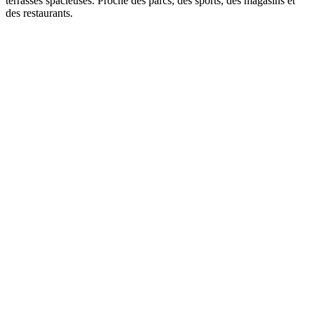
terrasses spacieuses. Proche des parcs, des sports, des magasins et
des restaurants.