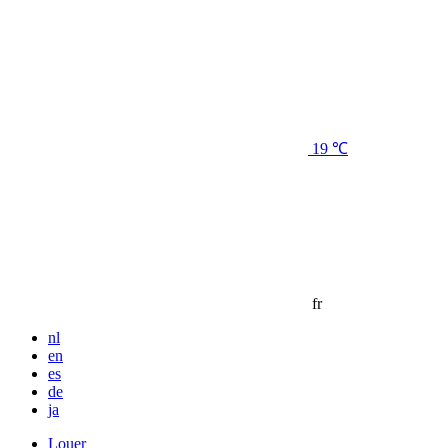
19 ℃
fr
nl
en
es
de
ja
Louer