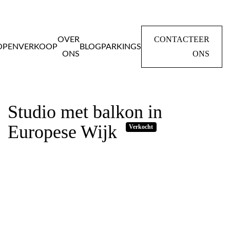
CONTACTEER
OVER
OPEN
VERKOOP
BLOG
PARKINGS
ONS
ONS
Home
Panden
Studio met balkon in Europese Wijk
Studio met balkon in
Europese Wijk
Verkocht