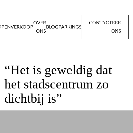
CONTACTEER
OVER
OPEN
VERKOOP
BLOG
PARKINGS
ONS
ONS
Home
Testimonials
“Het is geweldig dat het stadscentrum zo
dichtbij is”
“Het is geweldig dat
het stadscentrum zo
dichtbij is”