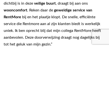
dichtbij is in deze
veilige buurt
, draagt bij aan ons
wooncomfort
. Reken daar de
geweldige service van
RentMore
bij en het plaatje klopt. De snelle, efficiënte
service die Rentmore aan al zijn klanten biedt is werkelijk
uniek. Ik ben oprecht blij dat mijn collega RentMore heeft
aanbevolen. Deze doorverwijzing draagt nog dagelijks bij
tot het geluk van mijn gezin.”
Kies jouw RentMore-service à la carte
“Een eersteklas service”
“RentMore biedt steeds
een eersteklas service
,” zegt
Spyros. “Je betaalt
maandelijks een bedrag
en je woning