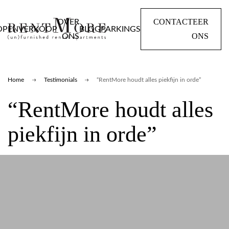
CONTACTEER
OVER
OPEN
VERKOOP
BLOG
PARKINGS
ONS
ONS
Home
Testimonials
“RentMore houdt alles piekfijn in orde”
“RentMore houdt alles
piekfijn in orde”