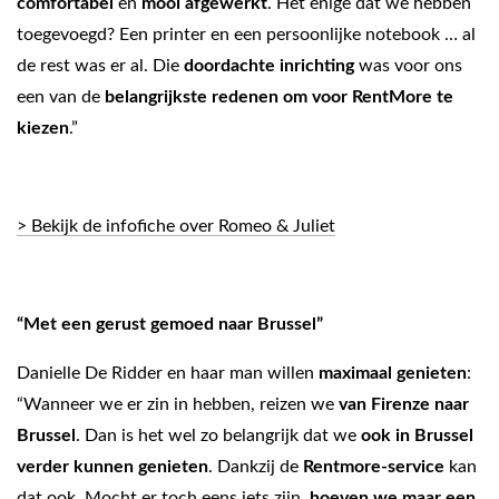
comfortabel
en
mooi afgewerkt
. Het enige dat we hebben
toegevoegd? Een printer en een persoonlijke notebook … al
de rest was er al. Die
doordachte inrichting
was voor ons
een van de
belangrijkste redenen om voor RentMore te
kiezen
.”
> Bekijk de infofiche over Romeo & Juliet
“Met een gerust gemoed naar Brussel”
Danielle De Ridder en haar man willen
maximaal genieten
:
“Wanneer we er zin in hebben, reizen we
van Firenze naar
Brussel
. Dan is het wel zo belangrijk dat we
ook in Brussel
verder kunnen genieten
. Dankzij de
Rentmore-service
kan
dat ook. Mocht er toch eens iets zijn,
hoeven we maar een