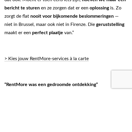
bericht te sturen
en ze zorgen dat er een
oplossing
is. Zo
zorgt de flat
nooit voor bijkomende beslommeringen
—
niet in Brussel, maar ook niet in Firenze. Die
geruststelling
maakt er een
perfect plaatje
van.”
> Kies jouw RentMore-services à la carte
“RentMore was een gedroomde ontdekking”
Via
internet
ging Danielle De Ridder op zoek naar een
volledig ingericht appartement met alles erop en eraan
:
“Via RentMore hebben we die ook gevonden. En … voor de
betaling werken ze met
één globale huurprijs
. Daarin zit
alles begrepen
waardoor wij geen aparte abonnementen