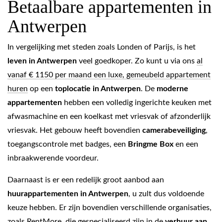
Betaalbare appartementen in
Antwerpen
In vergelijking met steden zoals Londen of Parijs, is het
leven in Antwerpen
veel goedkoper. Zo kunt u via ons
al
vanaf € 1150 per maand een luxe, gemeubeld appartement
huren
op een
toplocatie in Antwerpen
. De
moderne
appartementen
hebben een volledig ingerichte keuken met
afwasmachine en een koelkast met vriesvak of afzonderlijk
vriesvak. Het gebouw heeft bovendien
camerabeveiliging
,
toegangscontrole met badges, een
Bringme Box
en een
inbraakwerende voordeur.
Daarnaast is er een redelijk groot aanbod aan
huurappartementen in Antwerpen
, u zult dus voldoende
keuze hebben. Er zijn bovendien verschillende organisaties,
zoals
RentMore
, die gespecialiseerd zijn in de
verhuur aan