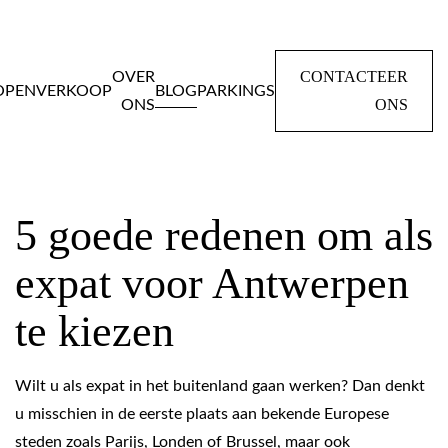
CONTACTEER
OVER
OPEN
VERKOOP
BLOG
PARKINGS
ONS
ONS
Home
Blog
5 goede redenen om als expat voor Antwerpen te
kiezen
5 goede redenen om als
expat voor Antwerpen
te kiezen
Wilt u als expat in het buitenland gaan werken? Dan denkt
u misschien in de eerste plaats aan bekende Europese
steden zoals Parijs, Londen of
Brussel
, maar ook